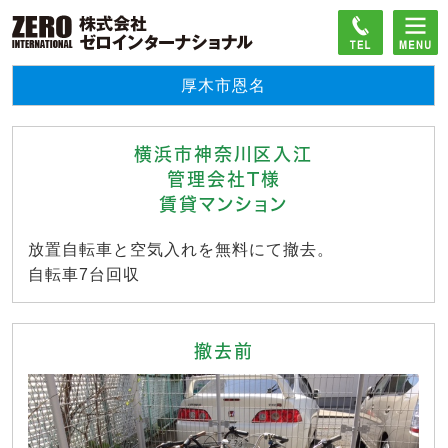
厚木市恩名
横浜市神奈川区入江
管理会社T様
賃貸マンション
放置自転車と空気入れを無料にて撤去。
自転車7台回収
撤去前