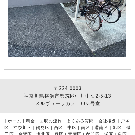
〒224-0003
神奈川県横浜市都筑区中川中央2-5-13
メルヴューサガノ 603号室
|
ホーム
|
料金
|
回収の流れ
|
よくある質問
|
会社概要
|
戸塚
区
|
神奈川区
|
鶴見区
|
西区
|
中区
|
南区
|
港南区
|
旭区
|
磯
子区
|
金沢区
|
港北区
|
緑区
|
青葉区
|
都筑区
|
栄区
|
泉区
|