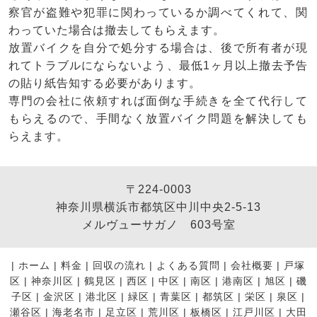
察官が盗難や犯罪に関わっているか調べてくれて、関
わっていた場合は撤去してもらえます。
放置バイクを自分で処分する場合は、後で所有者が現
れてトラブルにならないよう、最低1ヶ月以上撤去予告
の貼り紙告知する必要があります。
専門の会社に依頼すれば面倒な手続きを全て代行して
もらえるので、手間なく放置バイク問題を解決しても
らえます。
〒224-0003
神奈川県横浜市都筑区中川中央2-5-13
メルヴューサガノ 603号室
|
ホーム
|
料金
|
回収の流れ
|
よくある質問
|
会社概要
|
戸塚
区
|
神奈川区
|
鶴見区
|
西区
|
中区
|
南区
|
港南区
|
旭区
|
磯
子区
|
金沢区
|
港北区
|
緑区
|
青葉区
|
都筑区
|
栄区
|
泉区
|
瀬谷区
|
海老名市
|
足立区
|
荒川区
|
板橋区
|
江戸川区
|
大田