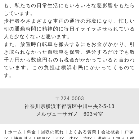
も、私たちの日常生活にもいろいろな悪影響をもたら
しています。
歩行者やさまざまな車両の通行の邪魔になり、忙しい
朝の通勤時間に精神的に毎日イライラさせられている
人も少なくないと思います。
また、放置時自転車を撤去するにもお金がかかり、引
き取られなかった自転車を保管、処分するだけでも数
千万円から数億円ものも税金がかかっていると言われ
ています。この負担は横浜市民にかかってくるので
す。
〒224-0003
神奈川県横浜市都筑区中川中央2-5-13
メルヴューサガノ 603号室
|
ホーム
|
料金
|
回収の流れ
|
よくある質問
|
会社概要
|
戸塚
区
|
神奈川区
|
鶴見区
|
西区
|
中区
|
南区
|
港南区
|
旭区
|
磯